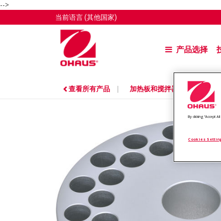
-->
当前语言
(其他国家)
产品选择
查看所有产品
|
加热板和搅拌器附件
/
通用块 
By clicking “Accept A
Cookies Settin