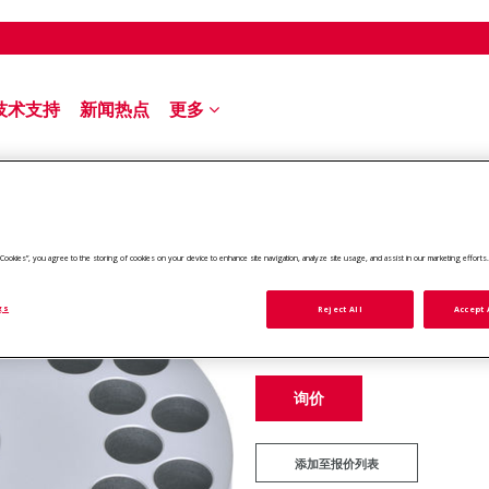
技术支持
新闻热点
更多
16 mm Test Tubes
ll Cookies”, you agree to the storing of cookies on your device to enhance site navigation, analyze site usage, and assist in our marketing efforts
加热板和搅拌器附件
通用块 16 mm T
gs
Reject All
Accept 
物料号:
30500587
询价
添加至报价列表