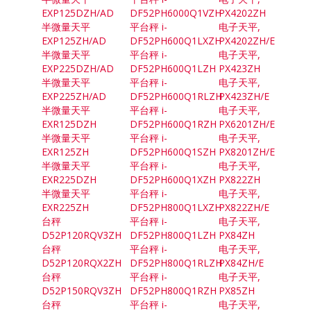
EXP125DZH/AD
DF52PH6000Q1VZH
PX4202ZH
半微量天平
平台秤 i-
电子天平,
EXP125ZH/AD
DF52PH600Q1LXZH
PX4202ZH/E
半微量天平
平台秤 i-
电子天平,
EXP225DZH/AD
DF52PH600Q1LZH
PX423ZH
半微量天平
平台秤 i-
电子天平,
EXP225ZH/AD
DF52PH600Q1RLZH
PX423ZH/E
半微量天平
平台秤 i-
电子天平,
EXR125DZH
DF52PH600Q1RZH
PX6201ZH/E
半微量天平
平台秤 i-
电子天平,
EXR125ZH
DF52PH600Q1SZH
PX8201ZH/E
半微量天平
平台秤 i-
电子天平,
EXR225DZH
DF52PH600Q1XZH
PX822ZH
半微量天平
平台秤 i-
电子天平,
EXR225ZH
DF52PH800Q1LXZH
PX822ZH/E
台秤
平台秤 i-
电子天平,
D52P120RQV3ZH
DF52PH800Q1LZH
PX84ZH
台秤
平台秤 i-
电子天平,
D52P120RQX2ZH
DF52PH800Q1RLZH
PX84ZH/E
台秤
平台秤 i-
电子天平,
D52P150RQV3ZH
DF52PH800Q1RZH
PX85ZH
台秤
平台秤 i-
电子天平,