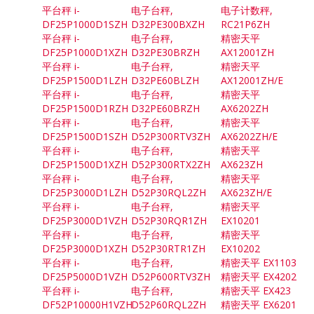
平台秤 i-
电子台秤,
电子计数秤,
DF25P1000D1SZH
D32PE300BXZH
RC21P6ZH
平台秤 i-
电子台秤,
精密天平
DF25P1000D1XZH
D32PE30BRZH
AX12001ZH
平台秤 i-
电子台秤,
精密天平
DF25P1500D1LZH
D32PE60BLZH
AX12001ZH/E
平台秤 i-
电子台秤,
精密天平
DF25P1500D1RZH
D32PE60BRZH
AX6202ZH
平台秤 i-
电子台秤,
精密天平
DF25P1500D1SZH
D52P300RTV3ZH
AX6202ZH/E
平台秤 i-
电子台秤,
精密天平
DF25P1500D1XZH
D52P300RTX2ZH
AX623ZH
平台秤 i-
电子台秤,
精密天平
DF25P3000D1LZH
D52P30RQL2ZH
AX623ZH/E
平台秤 i-
电子台秤,
精密天平
DF25P3000D1VZH
D52P30RQR1ZH
EX10201
平台秤 i-
电子台秤,
精密天平
DF25P3000D1XZH
D52P30RTR1ZH
EX10202
平台秤 i-
电子台秤,
精密天平 EX1103
DF25P5000D1VZH
D52P600RTV3ZH
精密天平 EX4202
平台秤 i-
电子台秤,
精密天平 EX423
DF52P10000H1VZH
D52P60RQL2ZH
精密天平 EX6201