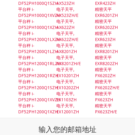
DF52PH1000Q1SZH
AX523ZH
EXR423ZH
平台秤 i-
电子天平,
精密天平
DF52PH1000Q1XVZH
AX523ZH/E
EXR6201ZH
平台秤 i-
电子天平,
精密天平
DF52PH1000Q1XZH
AX622ZH
EXR6202ZH
平台秤 i-
电子天平,
精密天平
DF52PH1200Q1LXZH
AX622ZH/E
EXR623ZH
平台秤 i-
电子天平,
精密天平
DF52PH1200Q1LZH
AX8201ZH
EXR8201ZH
平台秤 i-
电子天平,
精密天平
DF52PH1200Q1RLZH
AX8201ZH/E
EXR8202ZH
平台秤 i-
电子天平,
精密天平
DF52PH1200Q1RZH
EX10201ZH
PX6202ZH
平台秤 i-
电子天平,
精密天平
DF52PH1200Q1SZH
EX10202ZH
PX6202ZH/E
平台秤 i-
电子天平,
精密天平
DF52PH1200Q1XVZH
EX1103ZH
PX623ZH
平台秤 i-
电子天平,
精密天平
DF52PH1200Q1XZH
EX12001ZH
PX623ZH/E
输入您的邮箱地址