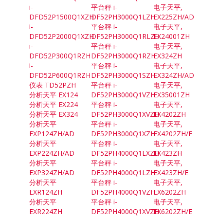
i-
平台秤 i-
电子天平,
DFD52P1500Q1XZH
DF52PH3000Q1LZH
EX225ZH/AD
i-
平台秤 i-
电子天平,
DFD52P2000Q1XZH
DF52PH3000Q1RLZH
EX24001ZH
i-
平台秤 i-
电子天平,
DFD52P300Q1RZH
DF52PH3000Q1RZH
EX324ZH
i-
平台秤 i-
电子天平,
DFD52P600Q1RZH
DF52PH3000Q1SZH
EX324ZH/AD
仪表 TD52PZH
平台秤 i-
电子天平,
分析天平 EX124
DF52PH3000Q1VZH
EX35001ZH
分析天平 EX224
平台秤 i-
电子天平,
分析天平 EX324
DF52PH3000Q1XVZH
EX4202ZH
分析天平
平台秤 i-
电子天平,
EXP124ZH/AD
DF52PH3000Q1XZH
EX4202ZH/E
分析天平
平台秤 i-
电子天平,
EXP224ZH/AD
DF52PH4000Q1LXZH
EX423ZH
分析天平
平台秤 i-
电子天平,
EXP324ZH/AD
DF52PH4000Q1LZH
EX423ZH/E
分析天平
平台秤 i-
电子天平,
EXR124ZH
DF52PH4000Q1VZH
EX6202ZH
分析天平
平台秤 i-
电子天平,
EXR224ZH
DF52PH4000Q1XVZH
EX6202ZH/E