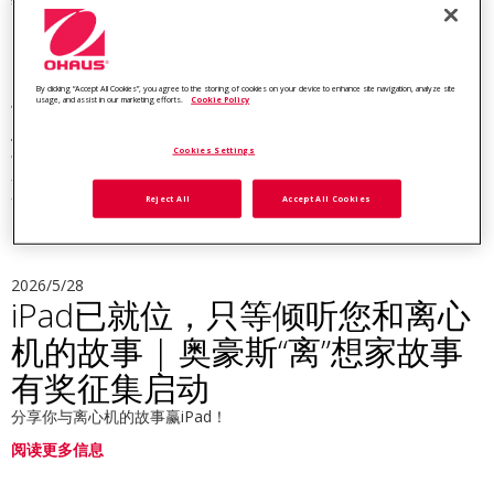
阅读更多信息
2026/6/9
By clicking “Accept All Cookies”, you agree to the storing of cookies on your device to enhance site navigation, analyze site
世界海洋日|让离心机的“低温”运
usage, and assist in our marketing efforts.
Cookie Policy
转，同步守护海洋的“恒温”
Cookies Settings
奥豪斯Frontier™ 5000离心机全系更换全新环保型制冷剂R290，让每
一次离心，更绿色环保。
Reject All
Accept All Cookies
阅读更多信息
2026/5/28
iPad已就位，只等倾听您和离心
机的故事 | 奥豪斯“离”想家故事
有奖征集启动
分享你与离心机的故事赢iPad！
阅读更多信息