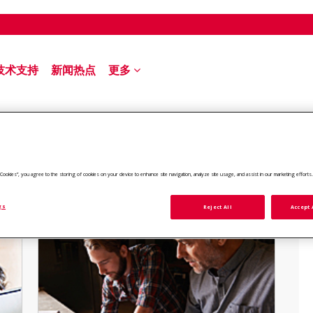
技术支持
新闻热点
更多
登记
ll Cookies”, you agree to the storing of cookies on your device to enhance site navigation, analyze site usage, and assist in our marketing efforts
gs
Reject All
Accept 