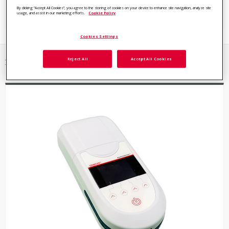
By clicking “Accept All Cookies”, you agree to the storing of cookies on your device to enhance site navigation, analyze site
浏览所有浊度计型号
usage, and assist in our marketing efforts.
Cookie Policy
Cookies Settings
Reject All
Accept All Cookies
2 类别