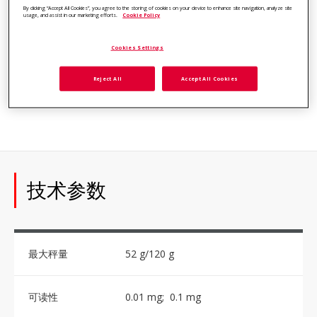
By clicking “Accept All Cookies”, you agree to the storing of cookies on your device to enhance site navigation, analyze site
设计特点
usage, and assist in our marketing efforts.
Cookie Policy
全自动内部校准系统，快速稳定时间，四个非接触式无线感应器，
可选自带防静电装置的自动风罩门型号，保存至U盘,包含中文的14
Cookies Settings
种操作语言菜单，可选OIML功能，数据可存至USB。菜单锁定开
关，防盗装置，内置下挂秤钩，易拆卸不锈钢秤盘，稳定指示符，
Reject All
Accept All Cookies
超载欠载指示符，待机模式。
技术参数
最大秤量
52 g/120 g
可读性
0.01 mg; 0.1 mg