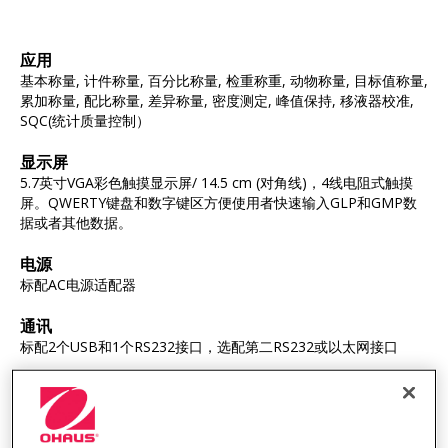
应用
基本称量, 计件称量, 百分比称量, 检重称重, 动物称量, 目标值称量,
累加称量, 配比称量, 差异称量, 密度测定, 峰值保持, 移液器校准,
SQC(统计质量控制）
显示屏
5.7英寸VGA彩色触摸显示屏/ 14.5 cm (对角线)，4线电阻式触摸
屏。QWERTY键盘和数字键区方便使用者快速输入GLP和GMP数
据或者其他数据。
电源
标配AC电源适配器
通讯
标配2个USB和1个RS232接口，选配第二RS232或以太网接口
结构
金属底座，防静电玻璃，自动风罩门（可选），塑料上盖，不锈钢
秤盘，下挂式秤钩