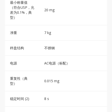
最小称量值
（符合USP，允
20 mg
差为0.1%，典
型）
净重
7 kg
秤盘结构
不锈钢
电源
AC电源（标配）
重复性（典
0.015 mg
型）
稳定时间 (2)
8 s