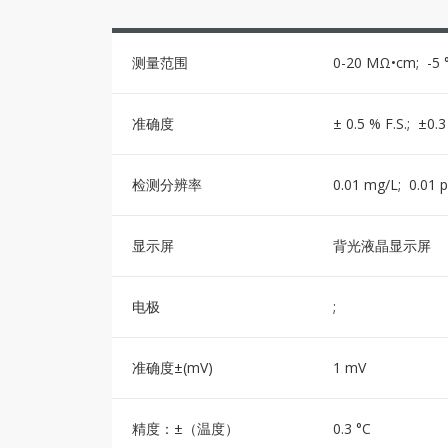
测量范围
0-20 MΩ•cm; -5 °
准确度
± 0.5 % F.S.; ±0.
检测分辨率
0.01 mg/L; 0.01 
显示屏
背光液晶显示屏
电极
;
准确度±(mV)
1 mV
精度：±（温度）
0.3 °C