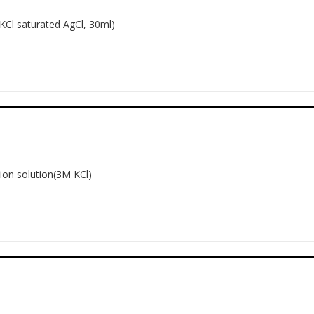
 saturated AgCl, 30ml)
on solution(3M KCl)