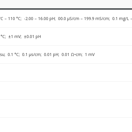
C – 110 °C; -2.00 – 16.00 pH; 00.0 μS/cm – 199.9 mS/cm; 0.1 mg/L 
3 °C; ±1 mV; ±0.01 pH
psu; 0.1 °C; 0.1 μs/cm; 0.01 pH; 0.01 Ω•cm; 1 mV