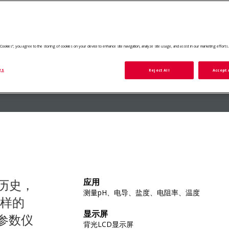
询价
添加至报价列表
查看所有 启动器 400M pH & Conductivity
ll Cookies”, you agree to the storing of cookies on your device to enhance site navigation, analyze site usage, and assist in our marketing efforts
大
gs
Reject All
Accept 
历史，
应用
测量pH、电导、盐度、电阻率、温度
样的
显示屏
多参数仪
背光LCD显示屏