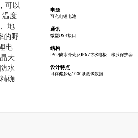
身，可以
电源
、温度
可充电锂电池
、地
通讯
率的野
微型USB接口
锂电
结构
IP67防水外壳及IP67防水电极，橡胶保护套
晶大
7防水
设计特点
可存储多达1000条测试数据
精确